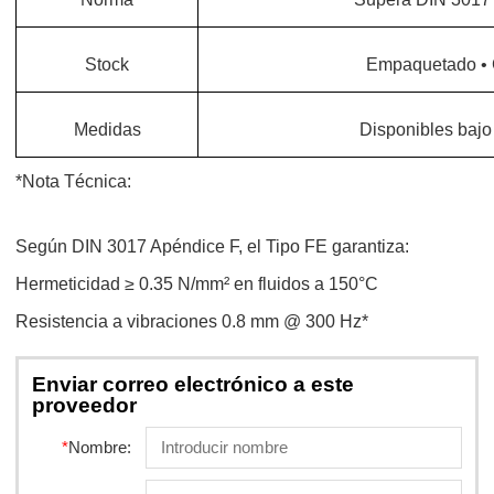
Stock
Empaquetado
•
Medidas
Disponibles bajo 
*Nota T
é
cnica:
Seg
ú
n DIN 3017 Ap
é
ndice F, el Tipo FE garantiza:
Hermeticidad
≥
0.35 N/mm
²
en fluidos a 150
°
C
Resistencia a vibraciones 0.8 mm @ 300 Hz*
Enviar correo electrónico a este
proveedor
*
Nombre: