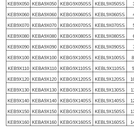
KEB9X050
KEBA9X050
KEBG9X050SS
KEBL9X050SS
KEB9X060
KEBA9X060
KEBG9X060SS
KEBL9X060SS
KEB9X070
KEBA9X070
KEBG9X070SS
KEBL9X070SS
KEB9X080
KEBA9X080
KEBG9X080SS
KEBL9X080SS
KEB9X090
KEBA9X090
KEBG9X090SS
KEBL9X090SS
KEB9X100
KEBA9X100
KEBG9X100SS
KEBL9X100SS
8
KEB9X110
KEBA9X110
KEBG9X110SS
KEBL9X110SS
KEB9X120
KEBA9X120
KEBG9X120SS
KEBL9X120SS
1
KEB9X130
KEBA9X130
KEBG9X130SS
KEBL9X130SS
1
KEB9X140
KEBA9X140
KEBG9X140SS
KEBL9X140SS
1
KEB9X150
KEBA9X150
KEBG9X150SS
KEBL9X150SS
1
KEB9X160
KEBA9X160
KEBG9X160SS
KEBL9X160SS
1