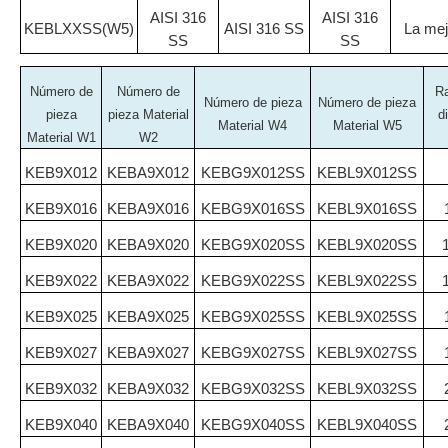
AISI 316
AISI 316
KEBLXXSS(W5)
AISI 316 SS
La mej
SS
SS
Número de
Número de
R
Número de pieza
Número de pieza
pieza
pieza Material
d
Material W4
Material W5
Material W1
W2
KEB9X012
KEBA9X012
KEBG9X012SS
KEBL9X012SS
KEB9X016
KEBA9X016
KEBG9X016SS
KEBL9X016SS
KEB9X020
KEBA9X020
KEBG9X020SS
KEBL9X020SS
KEB9X022
KEBA9X022
KEBG9X022SS
KEBL9X022SS
KEB9X025
KEBA9X025
KEBG9X025SS
KEBL9X025SS
KEB9X027
KEBA9X027
KEBG9X027SS
KEBL9X027SS
KEB9X032
KEBA9X032
KEBG9X032SS
KEBL9X032SS
KEB9X040
KEBA9X040
KEBG9X040SS
KEBL9X040SS