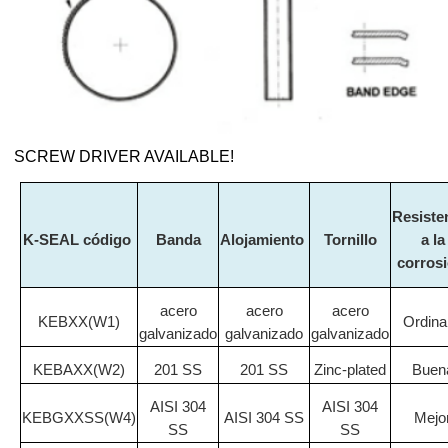
SCREW DRIVER AVAILABLE!
Resiste
K-SEAL
código
Banda
Alojamiento
Tornillo
a la
corros
acero
acero
acero
KEBXX(W1)
Ordina
galvanizado
galvanizado
galvanizado
KEBAXX(W2)
201 SS
201 SS
Zinc-plated
Buen
AISI 304
AISI 304
KEBGXXSS(W4)
AISI 304 SS
Mejo
SS
SS